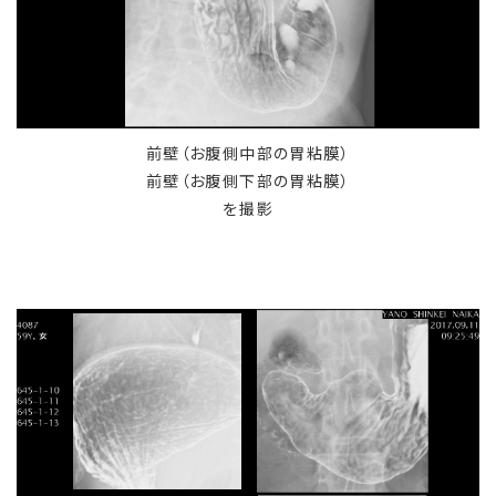
前壁（お腹側中部の胃粘膜）
前壁（お腹側下部の胃粘膜）
を撮影