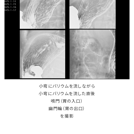
小弯にバリウムを流しながら
小弯にバリウムを流した直後
噴門（胃の入口）
幽門輪（胃の出口）
を撮影