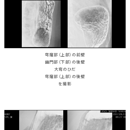
穹窿部（上部）の前壁
幽門部（下部）の後壁
大弯のひだ
穹窿部（上部）の後壁
を撮影