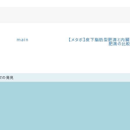
main
【メタボ】皮下脂肪型肥満と内
肥満の比
診での発見