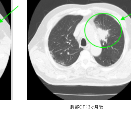
胸部CT：3ヶ月後