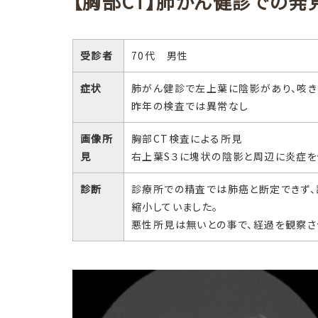
【胸部CT】肺がん健診での発
受診者
70代 男性
症状
肺がん健診で左上葉に陰影があり、咳き
昨年の検査では異常なし
画像所
胸部CT検査による所見
見
右上葉S３に塊状の陰影と周辺に炎症を
診断
診療所での精査では肺癌と断定できず
縮小していました。
悪性所見は無いとの事で、経過を観察さ