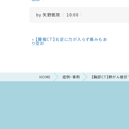
by
矢野医院
10:00
«
【腰椎CT】右足に力が入らず痛みもあ
り受診
HOME
症例・事例
【胸部CT】肺がん健