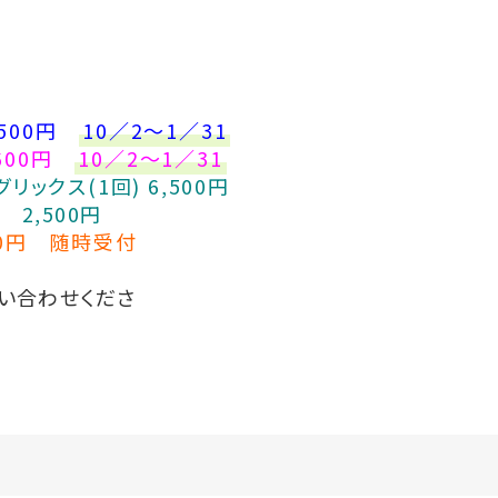
500
円
10／2～1／31
600
円
10／2～1／31
ックス(1回) 6,500円
00円
00円
随時受付
い合わせくださ