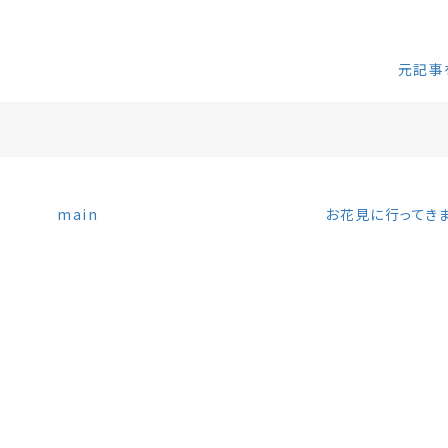
元記事を
main
お花見に行ってき