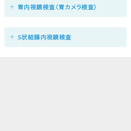
胃内視鏡検査（胃カメラ検査）
S状結腸内視鏡検査
肺機能検査
骨塩定量検査（骨密度測定）
認知症検査