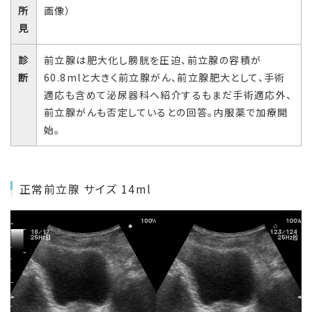
所
画像）
見
診
前立腺は肥大化し膀胱を圧迫、前立腺の容積が
断
60.8mlと大きく前立腺がん、前立腺肥大として、手術
適応も含めて泌尿器科へ紹介するもまだ手術適応外、
前立腺がんも否定しているとの回答。内服薬で加療開
始。
正常前立腺 サイズ 14ml