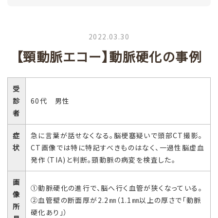
2022.03.30
【頸動脈エコー】動脈硬化の事例
受
診
60代 男性
者
症
急に言葉が話せなくなる。脳梗塞疑いで頭部CT撮影。
状
CT画像では特に特記すべきものはなく、一過性脳虚血
発作（TIA)と判断。頸動脈の病変を検査した。
画
①動脈硬化の進行で、脳へ行く血管が狭くなっている。
像
②血管壁の断面厚が2.2㎜（1.1㎜以上の厚さで「動脈
所
硬化あり」）