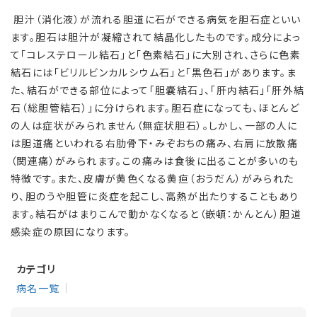
胆汁（消化液）が流れる胆道に石ができる病気を胆石症といい
ます。胆石は胆汁が凝縮されて結晶化したものです。成分によっ
て「コレステロール結石」と「色素結石」に大別され、さらに色素
結石には「ビリルビンカルシウム石」と「黒色石」があります。ま
た、結石ができる部位によって「胆嚢結石」、「肝内結石」「肝外結
石（総胆管結石）」に分けられます。胆石症になっても、ほとんど
の人は症状がみられません（無症状胆石）。しかし、一部の人に
は胆道痛といわれる右肋骨下・みぞおちの痛み、右肩に放散痛
（関連痛）がみられます。この痛みは食後に出ることが多いのも
特徴です。また、皮膚が黄色くなる黄疸（おうだん）がみられた
り、胆のうや胆管に炎症を起こし、高熱が出たりすることもあり
ます。結石がはまりこんで動かなくなると（嵌頓：かんとん）胆道
感染症の原因になります。
カテゴリ
病名一覧