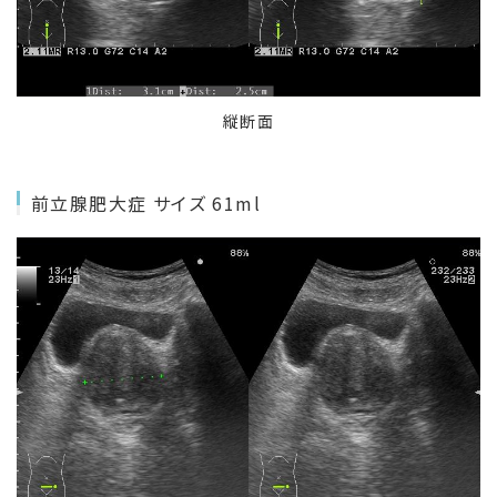
縦断面
前立腺肥大症 サイズ 61ml