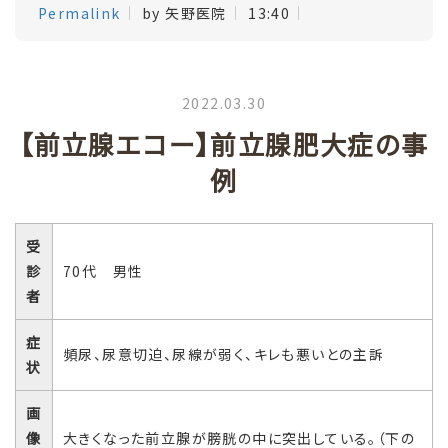
Permalink
by 矢野医院
13:40
2022.03.30
【前立腺エコー】前立腺肥大症の事
例
受
診
70代 男性
者
症
頻尿、尿意切迫、尿線が弱く、キレも悪いとの主訴
状
画
像
大きくなった前立腺が膀胱の中に突出している。（下の