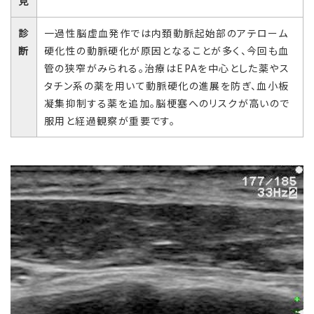
見
診
一過性脳虚血発作では内頚動脈起始部のアテローム
断
硬化性の動脈硬化が原因となることが多く、今回も血
管の狭窄がみられる。治療はEPAを中心とした薬やス
タチン系の薬を用いて動脈硬化の進展を防ぎ、血小板
凝集抑制する薬を追加。脳梗塞へのリスクが高いので
服用と経過観察が重要です。