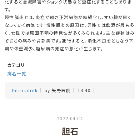
化すると意識障害やショック状態など重症化することもありま
す。
慢性膵炎とは、炎症が続き正常細胞が線維化し、すい臓が固く
なっていく病気です。慢性膵炎の原因は、男性では飲酒が最も多
く、女性では原因不明の特発性が多くみられます。主な症状はみ
ぞおちの痛みや背部痛です。進行すると、消化不良をともなう下
痢や体重減少、糖尿病の発症や悪化が生じます。
カテゴリ
病名一覧
Permalink
by 矢野医院
13:40
2022.04.04
胆石