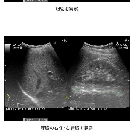
胆管を観察
肝臓の右側・右腎臓を観察