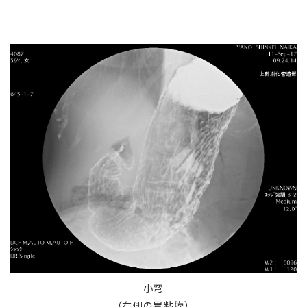
小弯
（右側の胃粘膜）