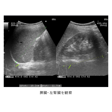
脾臓・左腎臓を観察