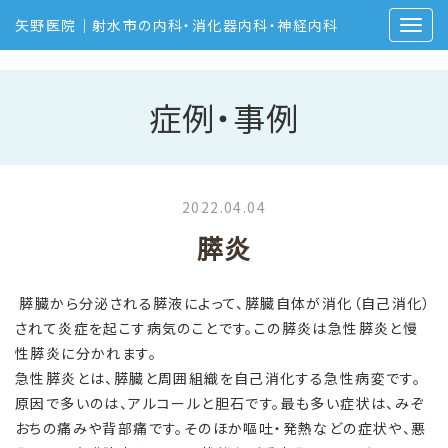
矢野医院｜射水市の内科・消化器内科・神経内科
症例・事例
2022.04.04
膵炎
膵臓から分泌される膵液によって、膵臓自体が消化（自己消化）
されて炎症を起こす病気のことです。この膵炎は急性膵炎と慢
性膵炎に分かれます。
急性膵炎とは、膵臓と周囲組織を自己消化する急性病変です。
原因で多いのは、アルコールと胆石です。最も多い症状は、みぞ
おちの痛みや背部痛です。そのほか嘔吐・発熱などの症状や、悪